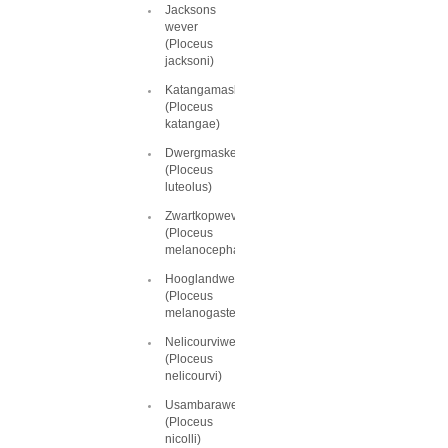
Jacksons
wever
(Ploceus
jacksoni)
Katangamaskerwever
(Ploceus
katangae)
Dwergmaskerwever
(Ploceus
luteolus)
Zwartkopwever
(Ploceus
melanocephalus)
Hooglandwever
(Ploceus
melanogaster)
Nelicourviwever
(Ploceus
nelicourvi)
Usambarawever
(Ploceus
nicolli)