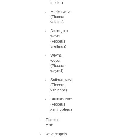
tricolor)
Maskerwever
(Ploceus
velatus)
Dottergele
wever
(Ploceus
vitellinus)
Weyns'
wever
(Ploceus
weynsi)
Saffraanwever
(Ploceus
xanthops)
Bruinkeelwever
(Ploceus
xanthopterus)
Ploceus
Azië
wevervogels