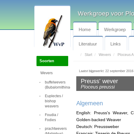
Werkgroep voor Pl
Home
Werkgroep
Literatuur
Links
Start
Wevers
Ploceus Af
Soorten
Laatst bijgewerkt: 22 september 2016
Wevers
Preuss' wever
buffelwevers
Ploceus preussi
(Bubalornithinae)
Euplectes /
bishop
Algemeen
weavers
English: Preuss's Weaver, 
Foudia /
Golden-backed Weaver
Fodies
Deutsch: Preussweber
prachtwevers
Français: Tisserin de Preuss
(Malimbus)