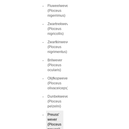
Fluweelwever
(Ploceus
nigerrimus)
Zwartnekwever
(Ploceus
nigricollis)
Zwartkinwever
(Ploceus
nigrimentus)
Brilwever
(Ploceus
ocularis)
Olijfkopwever
(Ploceus
olivaceiceps)
Dunbekwever
(Ploceus
pelzelni)
Preuss'
wever
(Ploceus