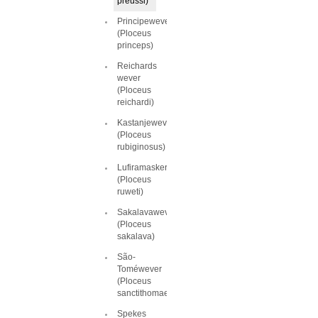
preussi)
Principewever
(Ploceus
princeps)
Reichards
wever
(Ploceus
reichardi)
Kastanjewever
(Ploceus
rubiginosus)
Lufiramaskerwever
(Ploceus
ruweti)
Sakalavawever
(Ploceus
sakalava)
São-
Toméwever
(Ploceus
sanctithomae)
Spekes