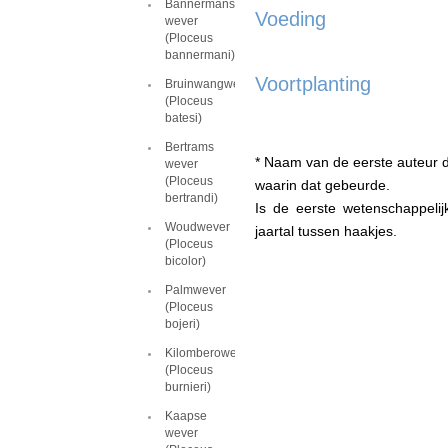
Bannermans
Voeding
wever
(Ploceus
bannermani)
Voortplanting
Bruinwangwever
(Ploceus
batesi)
Bertrams
* Naam van de eerste auteur d
wever
(Ploceus
waarin dat gebeurde.
bertrandi)
Is de eerste wetenschappeli
Woudwever
jaartal tussen haakjes.
(Ploceus
bicolor)
Palmwever
(Ploceus
bojeri)
Kilomberowever
(Ploceus
burnieri)
Kaapse
wever