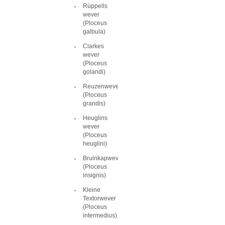
Rüppells
wever
(Ploceus
galbula)
Clarkes
wever
(Ploceus
golandi)
Reuzenwever
(Ploceus
grandis)
Heuglins
wever
(Ploceus
heuglini)
Bruinkapwever
(Ploceus
insignis)
Kleine
Textorwever
(Ploceus
intermedius)