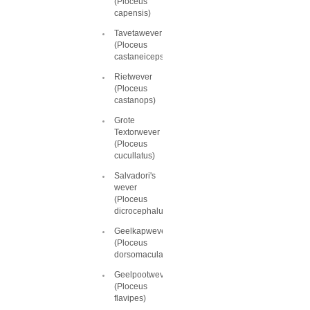
(Ploceus
capensis)
Tavetawever
(Ploceus
castaneiceps)
Rietwever
(Ploceus
castanops)
Grote
Textorwever
(Ploceus
cucullatus)
Salvadori's
wever
(Ploceus
dicrocephalus)
Geelkapwever
(Ploceus
dorsomaculatus)
Geelpootwever
(Ploceus
flavipes)