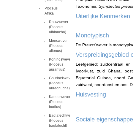
Taxonomie:
Symplectes preus
Ploceus
Afrika
Uiterlijke Kenmerken
Rouwwever
(Ploceus
albinucha)
Monotypisch
Meeswever
De Preuss'wever is monotypi
(Ploceus
alienus)
Verspreidingsgebied 
Koningswever
Leefgebied:
zuidcentraal en 
(Ploceus
aurantius)
Ivoorkust, zuid Ghana, oos
Equatorial Guinea, noord Ga
Goudnekwever
(Ploceus
zuidwest, noordoost en oost 
aureonucha)
Huisvesting
Kaneelwever
(Ploceus
badius)
Baglafechtwever
Sociale eigenschapp
(Ploceus
baglafecht)