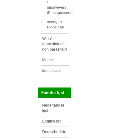
/
muswevers
(Plocepasserinae)
overigen
Ploceidae
Wida's
(parasitair en
non parasitair)
Mussen
Identificatie
Familie lijst
Nederlandse
lijst
English list
Deutsche liste