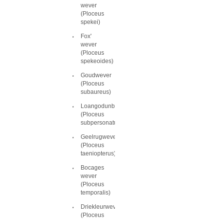
wever
(Ploceus
spekei)
Fox'
wever
(Ploceus
spekeoides)
Goudwever
(Ploceus
subaureus)
Loangodunbekwever
(Ploceus
subpersonatus)
Geelrugwever
(Ploceus
taeniopterus)
Bocages
wever
(Ploceus
temporalis)
Driekleurwever
(Ploceus