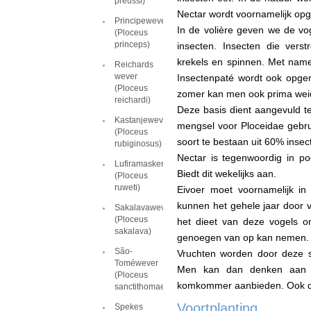
preussi)
Nectar wordt voornamelijk op
Principewever
In de volière geven we de vo
(Ploceus
princeps)
insecten. Insecten die vers
krekels en spinnen. Met name
Reichards
wever
Insectenpaté wordt ook opge
(Ploceus
zomer kan men ook prima wei
reichardi)
Deze basis dient aangevuld 
Kastanjewever
mengsel voor Ploceidae gebru
(Ploceus
soort te bestaan uit 60% inse
rubiginosus)
Nectar is tegenwoordig in p
Lufiramaskerwever
Biedt dit wekelijks aan.
(Ploceus
ruweti)
Eivoer moet voornamelijk in
kunnen het gehele jaar door v
Sakalavawever
(Ploceus
het dieet van deze vogels o
sakalava)
genoegen van op kan nemen.
São-
Vruchten worden door deze 
Toméwever
Men kan dan denken aan a
(Ploceus
komkommer aanbieden. Ook d
sanctithomae)
Voortplanting
Spekes