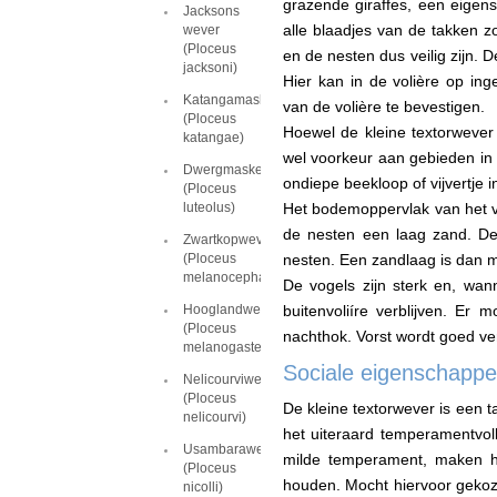
grazende giraffes, een eigen
Jacksons
alle blaadjes van de takken zo
wever
(Ploceus
en de nesten dus veilig zijn.
jacksoni)
Hier kan in de volière op i
Katangamaskerwever
van de volière te bevestigen.
(Ploceus
Hoewel de kleine textorwever
katangae)
wel voorkeur aan gebieden in
Dwergmaskerwever
ondiepe beekloop of vijvertje 
(Ploceus
luteolus)
Het bodemoppervlak van het ve
de nesten een laag zand. De
Zwartkopwever
(Ploceus
nesten. Een zandlaag is dan m
melanocephalus)
De vogels zijn sterk en, wa
Hooglandwever
buitenvoliíre verblijven. Er 
(Ploceus
nachthok. Vorst wordt goed ver
melanogaster)
Sociale eigenschapp
Nelicourviwever
(Ploceus
De kleine textorwever is een t
nelicourvi)
het uiteraard temperamentvoll
Usambarawever
milde temperament, maken h
(Ploceus
houden. Mocht hiervoor gekoz
nicolli)