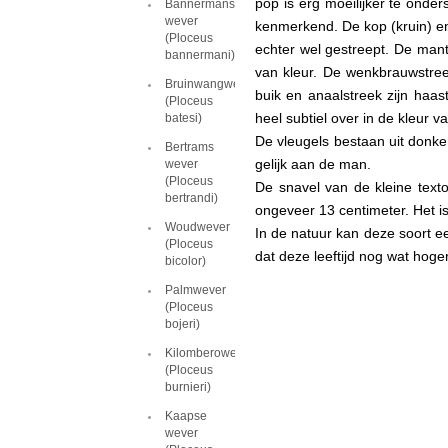
pop is erg moeilijker te onder
Bannermans
wever
kenmerkend. De kop (kruin) en
(Ploceus
echter wel gestreept. De mantel
bannermani)
van kleur. De wenkbrauwstreep
Bruinwangwever
buik en anaalstreek zijn haas
(Ploceus
heel subtiel over in de kleur v
batesi)
De vleugels bestaan uit donke
Bertrams
gelijk aan de man.
wever
(Ploceus
De snavel van de kleine texto
bertrandi)
ongeveer 13 centimeter. Het is
Woudwever
In de natuur kan deze soort e
(Ploceus
dat deze leeftijd nog wat hoger 
bicolor)
Palmwever
(Ploceus
bojeri)
Kilomberowever
(Ploceus
burnieri)
Kaapse
wever