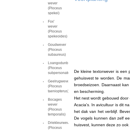
wever
(Ploceus
spekei)
Fox'
wever
(Ploceus
spekeoides)
Goudwever
(Ploceus
subaureus)
Loangodunbekwever
(Ploceus
De kleine textorwever is een
subpersonatus)
gehuisvest te worden. De ma
Geelrugwever
broedseizoen. Daarnaast kan
(Ploceus
taeniopterus)
en bescherming.
Het nest wordt gebouwd door 
Bocages
wever
Acacia's. In avicultuur is di
(Ploceus
het dak van het verblijf. Beve
temporalis)
De vogels kunnen dan zelf ee
Driekleurwever
huisvest, kunnen deze zo ook z
(Ploceus