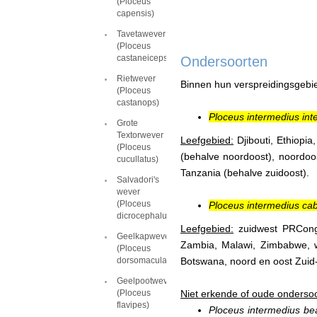
(Ploceus
capensis)
Tavetawever
(Ploceus
castaneiceps)
Ondersoorten
Rietwever
Binnen hun verspreidingsgebi
(Ploceus
castanops)
Ploceus intermedius int
Grote
Textorwever
Leefgebied:
Djibouti, Ethiopi
(Ploceus
(behalve noordoost), noordo
cucullatus)
Tanzania (behalve zuidoost).
Salvadori's
wever
(Ploceus
Ploceus intermedius cab
dicrocephalus)
Leefgebied:
zuidwest PRCongo
Geelkapwever
Zambia, Malawi, Zimbabwe, 
(Ploceus
dorsomaculatus)
Botswana, noord en oost Zuid
Geelpootwever
(Ploceus
Niet erkende of oude ondersoo
flavipes)
Ploceus intermedius bea