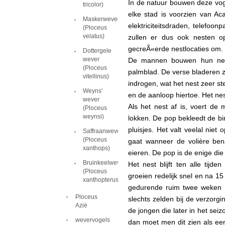
In de natuur bouwen deze voge
tricolor)
elke stad is voorzien van A
Maskerwever
elektriciteitsdraden, telefoo
(Ploceus
velatus)
zullen er dus ook nesten o
gecreÃ«erde nestlocaties om.
Dottergele
wever
De mannen bouwen hun nest
(Ploceus
palmblad. De verse bladeren z
vitellinus)
indrogen, wat het nest zeer s
Weyns'
en de aanloop hiertoe. Het nest
wever
Als het nest af is, voert de
(Ploceus
weynsi)
lokken. De pop bekleedt de bi
pluisjes. Het valt veelal nie
Saffraanwever
(Ploceus
gaat wanneer de volière be
xanthops)
eieren. De pop is de enige die
Bruinkeelwever
Het nest blijft ten alle tij
(Ploceus
groeien redelijk snel en na 1
xanthopterus)
gedurende ruim twee weken to
Ploceus
slechts zelden bij de verzorg
Azië
de jongen die later in het sei
wevervogels
dan moet men dit zien als een