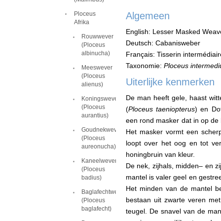
Ploceus
Algemeen
Afrika
English: Lesser Masked Weav
Rouwwever
Deutsch: Cabanisweber
(Ploceus
albinucha)
Français: Tisserin intermédiai
Taxonomie:
Ploceus intermedi
Meeswever
(Ploceus
Uiterlijke kenmerken
alienus)
De man heeft gele, haast wit
Koningswever
(Ploceus
(
Ploceus taeniopterus
) en Do
aurantius)
een rond masker dat in op de b
Goudnekwever
Het masker vormt een scherp
(Ploceus
loopt over het oog en tot ve
aureonucha)
honingbruin van kleur.
Kaneelwever
De nek, zijhals, midden– en zij
(Ploceus
mantel is valer geel en gestre
badius)
Het minden van de mantel bev
Baglafechtwever
bestaan uit zwarte veren met
(Ploceus
baglafecht)
teugel. De snavel van de man 