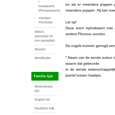
/
en als er meerdere poppen 
muswevers
meerdere poppen. Hij kan mee
(Plocepasserinae)
overigen
Let op!
Ploceidae
Deze soort hybridiseert met
Wida's
andere Ploceus–soorten.
(parasitair en
non parasitair)
De vogels kunnen geringd wor
Mussen
* Naam van de eerste auteur d
Identificatie
waarin dat gebeurde.
Is de eerste wetenschappeli
jaartal tussen haakjes.
Familie lijst
Nederlandse
lijst
English list
Deutsche liste