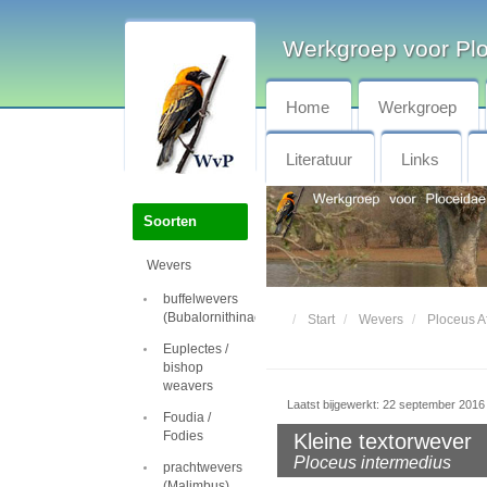
Werkgroep voor Pl
Home
Werkgroep
Literatuur
Links
Soorten
Wevers
buffelwevers
(Bubalornithinae)
Start
Wevers
Ploceus Af
Euplectes /
bishop
weavers
Laatst bijgewerkt: 22 september 2016
Foudia /
Fodies
Kleine textorwever
Ploceus intermedius
prachtwevers
(Malimbus)