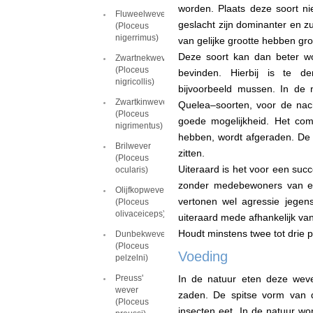
worden. Plaats deze soort 
Fluweelwever
geslacht zijn dominanter en zu
(Ploceus
nigerrimus)
van gelijke grootte hebben gro
Deze soort kan dan beter wo
Zwartnekwever
(Ploceus
bevinden. Hierbij is te d
nigricollis)
bijvoorbeeld mussen. In de 
Zwartkinwever
Quelea–soorten, voor de nach
(Ploceus
goede mogelijkheid. Het com
nigrimentus)
hebben, wordt afgeraden. De
Brilwever
zitten.
(Ploceus
Uiteraard is het voor een suc
ocularis)
zonder medebewoners van ee
Olijfkopwever
vertonen wel agressie jegens 
(Ploceus
olivaceiceps)
uiteraard mede afhankelijk van 
Houdt minstens twee tot drie
Dunbekwever
(Ploceus
Voeding
pelzelni)
Preuss'
In de natuur eten deze weve
wever
zaden. De spitse vorm van d
(Ploceus
insecten eet. In de natuur wo