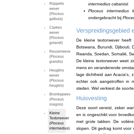
Rüppells
intermedius cabanisii.
wever
Ploceus intermedius l
(Ploceus
ondergebracht bij
Ploce
galbula)
Clarkes
Verspreidingsgebied 
wever
(Ploceus
De kleine textorwever heeft
golandi)
Botswana, Burundi, Djibouti,
Reuzenwever
Rwanda, Soedan, Somalië, Swa
(Ploceus
De kleine textorwever weet z
grandis)
mens en veranderende omstan
Heuglins
lage dichtheid aan Acacia's, 
wever
(Ploceus
echter ook aangetroffen in 
heuglini)
steden. Wel verkiest de soorte
Bruinkapwever
Huisvesting
(Ploceus
insignis)
Deze soort vereist, zeker w
Kleine
en is ongeschikt voor broedko
Textorwever
met grote takken. De volièr
(Ploceus
slopen. Dit gedrag komt voor 
intermedius)