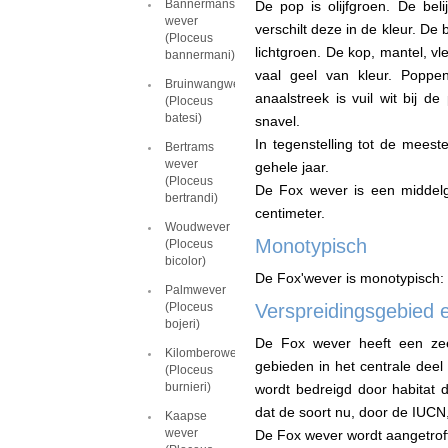
Bannermans
De pop is olijfgroen. De bel
wever
verschilt deze in de kleur. De 
(Ploceus
lichtgroen. De kop, mantel, vle
bannermani)
vaal geel van kleur. Poppen
Bruinwangwever
anaalstreek is vuil wit bij 
(Ploceus
batesi)
snavel.
In tegenstelling tot de meest
Bertrams
wever
gehele jaar.
(Ploceus
De Fox wever is een middelg
bertrandi)
centimeter.
Woudwever
Monotypisch
(Ploceus
bicolor)
De Fox'wever is monotypisch
Palmwever
(Ploceus
Verspreidingsgebied 
bojeri)
De Fox wever heeft een zeer
Kilomberowever
gebieden in het centrale dee
(Ploceus
burnieri)
wordt bedreigd door habitat d
dat de soort nu, door de IUCN
Kaapse
wever
De Fox wever wordt aangetroff