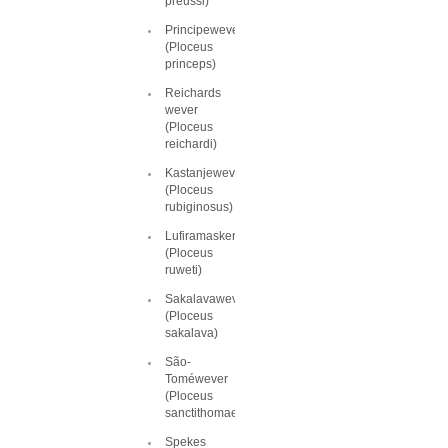
preussi)
Principewever
(Ploceus
princeps)
Reichards
wever
(Ploceus
reichardi)
Kastanjewever
(Ploceus
rubiginosus)
Lufiramaskerwever
(Ploceus
ruweti)
Sakalavawever
(Ploceus
sakalava)
São-
Toméwever
(Ploceus
sanctithomae)
Spekes