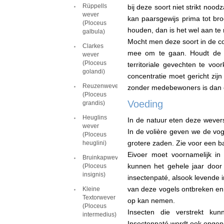
Rüppells
bij deze soort niet strikt no
wever
kan paarsgewijs prima tot br
(Ploceus
houden, dan is het wel aan t
galbula)
Mocht men deze soort in de col
Clarkes
mee om te gaan. Houdt de s
wever
(Ploceus
territoriale gevechten te vo
golandi)
concentratie moet gericht zi
Reuzenwever
zonder medebewoners is dan 
(Ploceus
Voeding
grandis)
Heuglins
In de natuur eten deze wever
wever
In de volière geven we de vo
(Ploceus
grotere zaden. Zie voor een b
heuglini)
Eivoer moet voornamelijk in
Bruinkapwever
kunnen het gehele jaar door
(Ploceus
insignis)
insectenpaté, alsook levende i
van deze vogels ontbreken en
Kleine
Textorwever
op kan nemen.
(Ploceus
Insecten die verstrekt ku
intermedius)
Insectenpaté wordt ook opgen