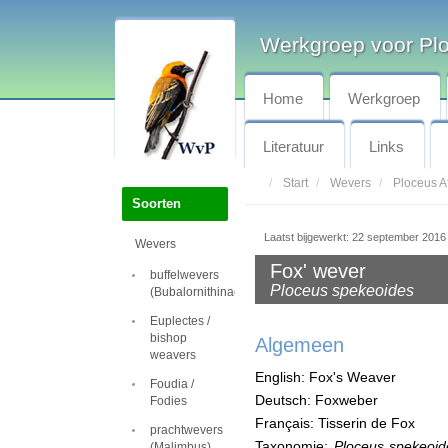
Werkgroep voor Pl
Home
Werkgroep
Literatuur
Links
Start
Wevers
Ploceus Af
Soorten
Laatst bijgewerkt: 22 september 2016
Wevers
Fox' wever
buffelwevers
Ploceus spekeoides
(Bubalornithinae)
Euplectes /
bishop
Algemeen
weavers
English: Fox's Weaver
Foudia /
Deutsch: Foxweber
Fodies
Français: Tisserin de Fox
prachtwevers
Taxonomie:
Ploceus spekeoid
(Malimbus)