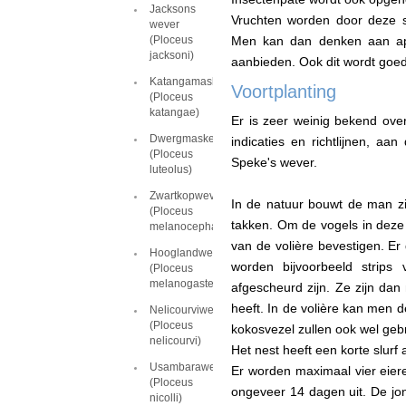
Jacksons
Vruchten worden door deze 
wever
(Ploceus
Men kan dan denken aan ap
jacksoni)
aanbieden. Ook dit wordt go
Katangamaskerwever
Voortplanting
(Ploceus
katangae)
Er is zeer weinig bekend ove
Dwergmaskerwever
indicaties en richtlijnen, a
(Ploceus
Speke's wever.
luteolus)
Zwartkopwever
In de natuur bouwt de man z
(Ploceus
takken. Om de vogels in deze
melanocephalus)
van de volière bevestigen. Er
Hooglandwever
worden bijvoorbeeld strips
(Ploceus
melanogaster)
afgescheurd zijn. Ze zijn dan
heeft. In de volière kan men 
Nelicourviwever
(Ploceus
kokosvezel zullen ook wel gebr
nelicourvi)
Het nest heeft een korte slurf 
Usambarawever
Er worden maximaal vier eiere
(Ploceus
ongeveer 14 dagen uit. De jo
nicolli)