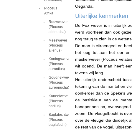
Oeganda.
Ploceus
Afrika
Uiterlijke kenmerken
Rouwwever
De Fox wever is in uiterlijk 
(Ploceus
albinucha)
werd voorheen dan ook gezien
nog terug te zien in de weten
Meeswever
(Ploceus
De man is citroengeel en hee
alienus)
het oog tot aan het oor en 
Koningswever
maskerwever (Ploceus velatus)
(Ploceus
wit ogend. De man heeft een
aurantius)
tevens vrij lang.
Goudnekwever
Het uiterlijk onderscheid tu
(Ploceus
tekening van de mantel en vleu
aureonucha)
donkerder dan de Speke's wev
Kaneelwever
de basiskleur van de mantel
(Ploceus
badius)
handpennen na, overwegend z
zoom. De vleugelbocht is eve
Baglafechtwever
(Ploceus
over de vleugel die duidelijk 
baglafecht)
de rest van de vogel, uitgezo