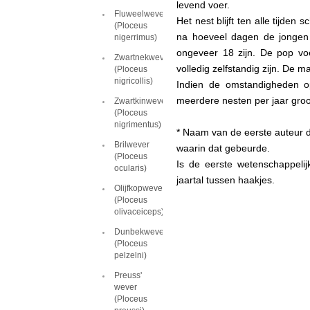
levend voer.
Fluweelwever
Het nest blijft ten alle tijde
(Ploceus
na hoeveel dagen de jongen p
nigerrimus)
ongeveer 18 zijn. De pop vo
Zwartnekwever
volledig zelfstandig zijn. De m
(Ploceus
nigricollis)
Indien de omstandigheden opt
meerdere nesten per jaar gro
Zwartkinwever
(Ploceus
nigrimentus)
* Naam van de eerste auteur d
Brilwever
waarin dat gebeurde.
(Ploceus
Is de eerste wetenschappeli
ocularis)
jaartal tussen haakjes.
Olijfkopwever
(Ploceus
olivaceiceps)
Dunbekwever
(Ploceus
pelzelni)
Preuss'
wever
(Ploceus