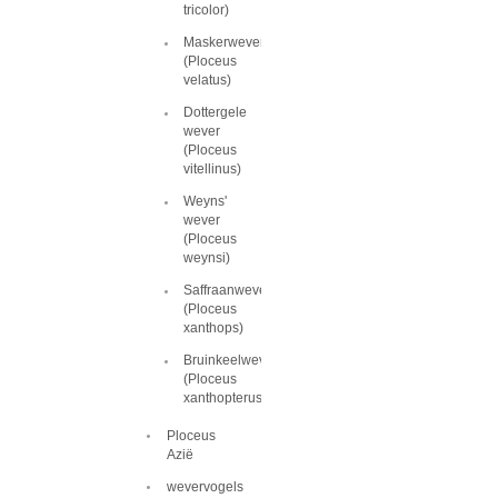
tricolor)
Maskerwever
(Ploceus
velatus)
Dottergele
wever
(Ploceus
vitellinus)
Weyns'
wever
(Ploceus
weynsi)
Saffraanwever
(Ploceus
xanthops)
Bruinkeelwever
(Ploceus
xanthopterus)
Ploceus
Azië
wevervogels