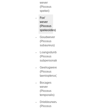
wever
(Ploceus
spekei)
Fox'
wever
(Ploceus
spekeoides)
Goudwever
(Ploceus
subaureus)
Loangodunbekwever
(Ploceus
subpersonatus)
Geelrugwever
(Ploceus
taeniopterus)
Bocages
wever
(Ploceus
temporalis)
Driekleurwever
(Ploceus