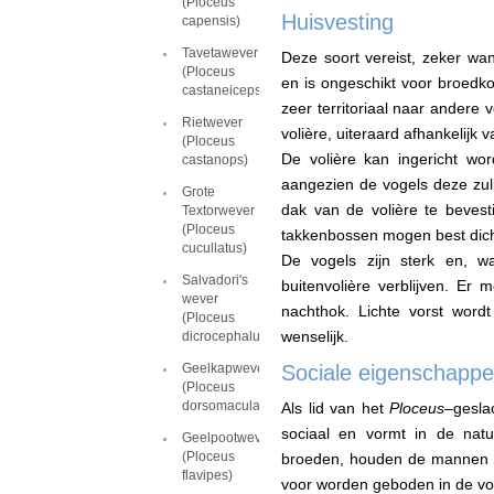
(Ploceus
Huisvesting
capensis)
Tavetawever
Deze soort vereist, zeker w
(Ploceus
en is ongeschikt voor broedko
castaneiceps)
zeer territoriaal naar andere 
Rietwever
volière, uiteraard afhankelijk 
(Ploceus
De volière kan ingericht wo
castanops)
aangezien de vogels deze zul
Grote
dak van de volière te beves
Textorwever
(Ploceus
takkenbossen mogen best dic
cucullatus)
De vogels zijn sterk en, w
Salvadori's
buitenvolière verblijven. Er 
wever
nachthok. Lichte vorst word
(Ploceus
wenselijk.
dicrocephalus)
Geelkapwever
Sociale eigenschapp
(Ploceus
dorsomaculatus)
Als lid van het
Ploceus
–gesla
sociaal en vormt in de natu
Geelpootwever
(Ploceus
broeden, houden de mannen t
flavipes)
voor worden geboden in de vol