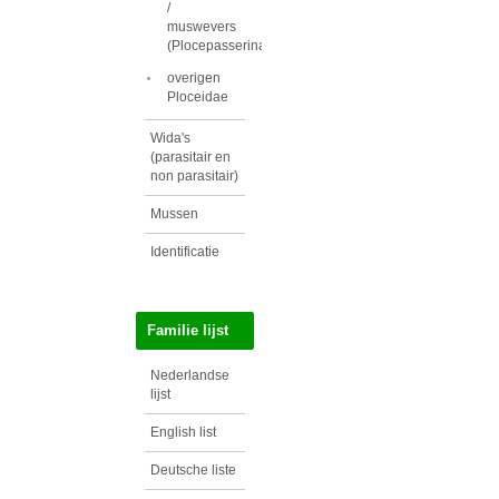
/
muswevers
(Plocepasserinae)
overigen
Ploceidae
Wida's
(parasitair en
non parasitair)
Mussen
Identificatie
Familie lijst
Nederlandse
lijst
English list
Deutsche liste