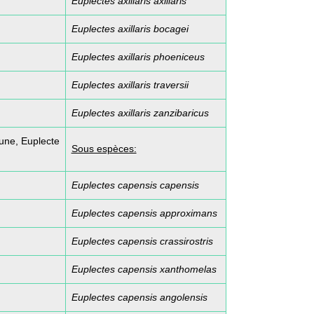
Euplectes axillaris axillaris
Euplectes axillaris bocagei
Euplectes axillaris phoeniceus
Euplectes axillaris traversii
Euplectes axillaris zanzibaricus
aune, Euplecte
Sous espèces:
Euplectes capensis capensis
Euplectes capensis approximans
Euplectes capensis crassirostris
Euplectes capensis xanthomelas
Euplectes capensis angolensis