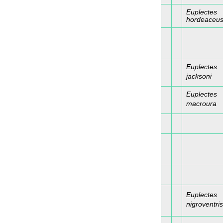
Euplectes
hordeaceu
Euplectes
jacksoni
Euplectes
macroura
Euplectes
nigroventris