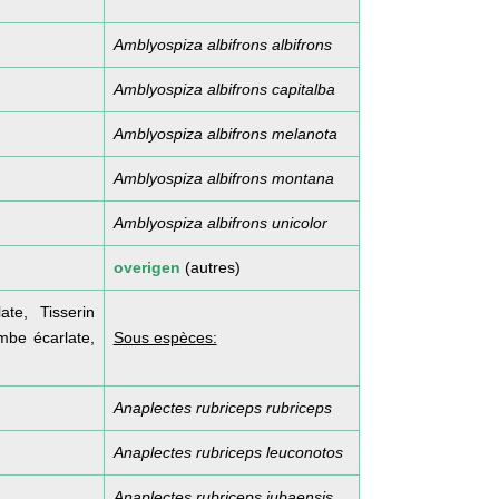
Amblyospiza albifrons albifrons
Amblyospiza albifrons capitalba
Amblyospiza albifrons melanota
Amblyospiza albifrons montana
Amblyospiza albifrons unicolor
overigen
(autres)
te, Tisserin
imbe écarlate,
Sous espèces:
Anaplectes rubriceps rubriceps
Anaplectes rubriceps leuconotos
Anaplectes rubriceps jubaensis