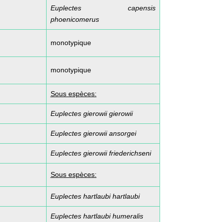
Euplectes capensis
phoenicomerus
monotypique
monotypique
Sous espèces:
Euplectes gierowii gierowii
Euplectes gierowii ansorgei
Euplectes gierowii friederichseni
Sous espèces:
Euplectes hartlaubi hartlaubi
Euplectes hartlaubi humeralis