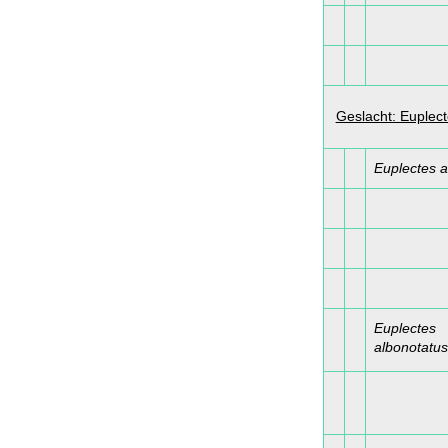
Geslacht: Euplec
Euplectes a
Euplectes
albonotatus