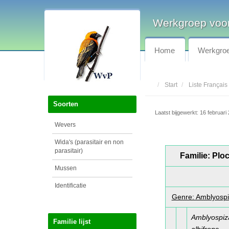
Werkgroep voor
Home
Werkgro
Start
Liste Français
Soorten
Laatst bijgewerkt: 16 februari
Wevers
Wida's (parasitair en non
parasitair)
Familie: Plo
Mussen
Identificatie
Genre: Amblyosp
Amblyospiz
Familie lijst