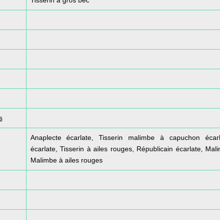
Tisserin à gros bec
s
Anaplecte écarlate, Tisserin malimbe à capuchon écarla
écarlate, Tisserin à ailes rouges, Républicain écarlate, Mal
Malimbe à ailes rouges