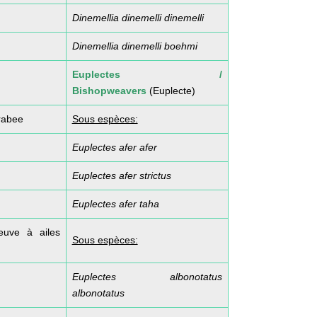
Dinemellia dinemelli dinemelli
Dinemellia dinemelli boehmi
Euplectes /
Bishopweavers
(Euplecte)
rabee
Sous espèces:
Euplectes afer afer
Euplectes afer strictus
Euplectes afer taha
euve à ailes
Sous espèces:
Euplectes albonotatus
albonotatus