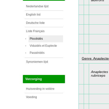
albifrons
Nederlandse lijst
English list
Deutsche liste
Liste Français
Plocéidés
Viduidés et Euplecte
Passéridés
Genre: Anaplecte
Synoniemen lijst
Anaplectes
rubriceps
Verzorging
Huisvesting in volière
Voeding