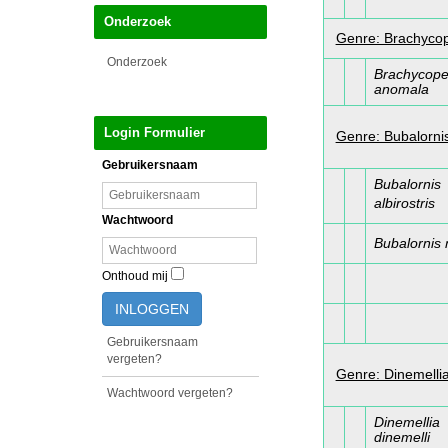
Onderzoek
Genre: Brachyco
Onderzoek
Brachycop
anomala
Login Formulier
Genre: Bubalorni
Gebruikersnaam
Bubalornis
albirostris
Wachtwoord
Bubalornis 
Onthoud mij
INLOGGEN
Gebruikersnaam
vergeten?
Genre: Dinemelli
Wachtwoord vergeten?
Dinemellia
dinemelli