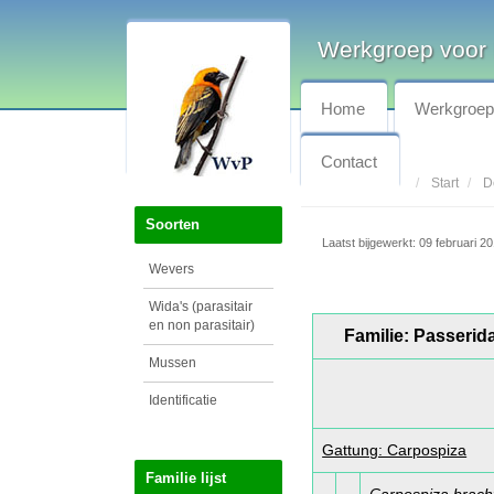
Werkgroep voor 
Home
Werkgroe
Contact
Start
D
Soorten
Laatst bijgewerkt: 09 februari 2
Wevers
Wida's (parasitair
en non parasitair)
Familie: Passerida
Mussen
Identificatie
Gattung: Carpospiza
Familie lijst