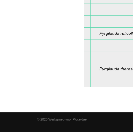
Pyrgilauda ruficoll
Pyrgilauda there
© 2026 Werkgroep voor Ploceidae