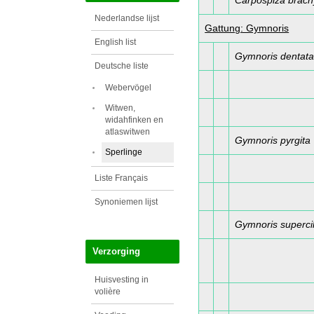
Carpospiza brach
Nederlandse lijst
Gattung: Gymnoris
English list
Gymnoris dentat
Deutsche liste
Webervögel
Witwen,
widahfinken en
atlaswitwen
Gymnoris pyrgita
Sperlinge
Liste Français
Synoniemen lijst
Gymnoris supercil
Verzorging
Huisvesting in
volière