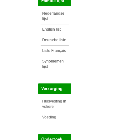
Familie lijst
Nederlandse
lijst
English list
Deutsche liste
Liste Français
Synoniemen
lijst
Verzorging
Huisvesting in
volière
Voeding
Onderzoek