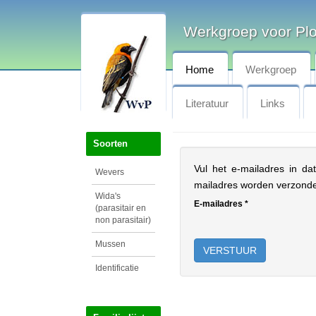
Werkgroep voor Pl
Home
Werkgroep
Literatuur
Links
Soorten
Vul het e-mailadres in da
Wevers
mailadres worden verzond
Wida's
E-mailadres
*
(parasitair en
non parasitair)
Mussen
VERSTUUR
Identificatie