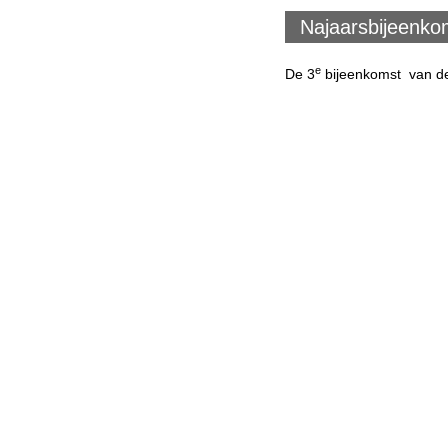
Najaarsbijeenko
e
De 3
bijeenkomst van de