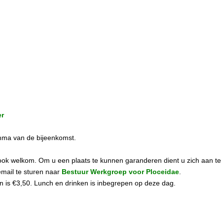
er
mma van de bijeenkomst.
d ook welkom. Om u een plaats te kunnen garanderen dient u zich aan t
email te sturen naar
Bestuur Werkgroep voor Ploceidae
.
en is €3,50. Lunch en drinken is inbegrepen op deze dag.