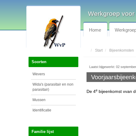
Werkgroep voor
Home
Werkgroe
Start
Bijeenkomsten
Soorten
Laatst bijgewerkt: 02 septembe
Wevers
Voorjaarsbijeen
Wida's (parasitair en non
parasitair)
e
De 4
bijeenkomst vvan d
Mussen
Identificatie
Familie lijst