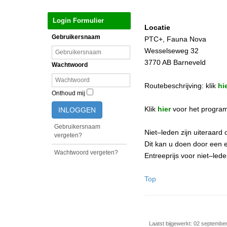
Login Formulier
Locatie
Gebruikersnaam
PTC+, Fauna Nova
Wesselseweg 32
3770 AB Barneveld
Wachtwoord
Routebeschrijving: klik
hi
Onthoud mij
Klik
hier
voor het progra
INLOGGEN
Gebruikersnaam
Niet–leden zijn uiteraar
vergeten?
Dit kan u doen door een 
Wachtwoord vergeten?
Entreeprijs voor niet–led
Top
Laatst bijgewerkt: 02 septembe