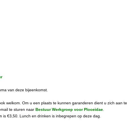
er
mma van deze bijeenkomst.
d ook welkom. Om u een plaats te kunnen garanderen dient u zich aan t
email te sturen naar
Bestuur Werkgroep voor Ploceidae
.
en is €3,50. Lunch en drinken is inbegrepen op deze dag.