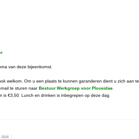
er
mma van deze bijeenkomst.
d ook welkom. Om u een plaats te kunnen garanderen dient u zich aan t
email te sturen naar
Bestuur Werkgroep voor Ploceidae
.
en is €3,50. Lunch en drinken is inbegrepen op deze dag.
r 2016